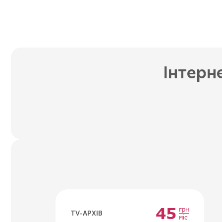
Інтерн
45
грн
TV-АРХІВ
міс