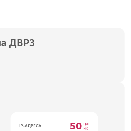
на ДВРЗ
50
грн
IP-АДРЕСА
міс