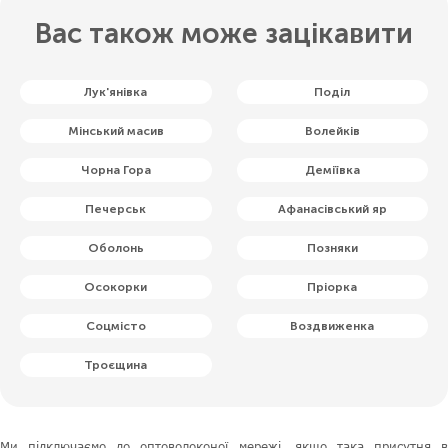
Вас також може зацікавити
Лук'янівка
Поділ
Мінський масив
Волейків
Чорна Гора
Деміївка
Печерськ
Афанасівський яр
Оболонь
Позняки
Осокорки
Пріорка
Соцмісто
Воздвиженка
Троєщина
Ми підключаємо до оптоволоконої мережі, якщо така присутня в