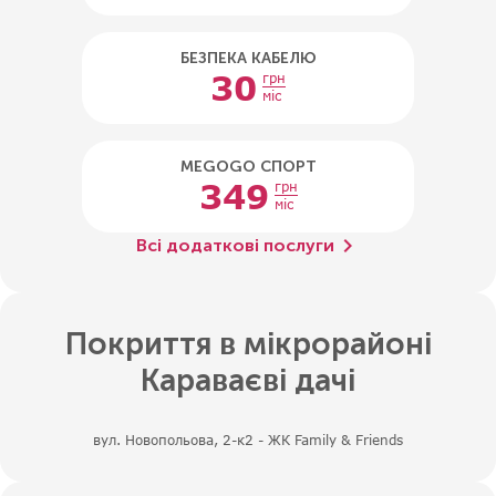
БЕЗПЕКА КАБЕЛЮ
30
грн
міс
MEGOGO СПОРТ
349
грн
міс
chevron_right
Всі додаткові послуги
Покриття в мікрорайоні
Караваєві дачі
вул. Новопольова, 2-к2 - ЖК Family & Friends