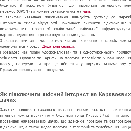
будинку. З переліком будинків, що підключені оптоволоконною
мережоб (GPON) ви можете ознайомитись на
мапі
.
У тарифах наведена максимальна швидкість доступу до мережі
Інтернет.За умови відсутності можливості виконати підключення з
використанням проєктної слаботочної кабельної інфраструктури,
вартість підключення розраховується індивідуально.
З додатковими опціями, що можливі до включення в тариф, можна
ознайомитись у розділі
Додаткові сервіси
.
Провайдер має право удосконалювати та в односторонньому порядку
змінювати Правила та Тарифи на послуги, перелік та умови надання
послуг, попередивши про це Абонента у порядку зазначеному у
Правилах користування послугами.
Як підключити якісний інтернет на Караваєвих
дачах
Завдяки наявності хорошого покриття мережі сьогодні підключити
інтернет можна практично у будь-якій точці Києва. IPnet – інтернет
провайдер наКараваєвих дачах, що здійснює провідне та безпровідне
підключення, а також надає послуги ip-телефонії та телебачення. Якщо