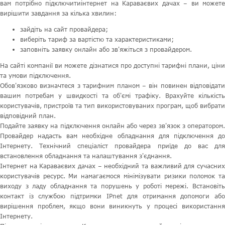
вам потрібно підключитиінтернет на Караваєвих дачах – ви можете
вирішити завдання за кілька хвилин:
зайдіть на сайт провайдера;
виберіть тариф за вартістю та характеристиками;
заповніть заявку онлайн або зв'яжіться з провайдером.
На сайті компанії ви можете дізнатися про доступні тарифні плани, ціни
та умови підключення.
Обов'язково визначтеся з тарифним планом – він повинен відповідати
вашим потребам у швидкості та об'ємі трафіку. Врахуйте кількість
користувачів, пристроїв та тип використовуваних програм, щоб вибрати
відповідний план.
Подайте заявку на підключення онлайн або через зв'язок з оператором.
Провайдер надасть вам необхідне обладнання для підключення до
Інтернету. Технічний спеціаліст провайдера приїде до вас для
встановлення обладнання та налаштування з'єднання.
Інтернет на Караваєвих дачах – необхідний та важливий для сучасних
користувачів ресурс. Ми намагаємося мінімізувати ризики поломок та
виходу з ладу обладнання та порушень у роботі мережі. Встановіть
контакт із службою підтримки IPnet для отримання допомоги або
вирішення проблем, якщо вони виникнуть у процесі використання
Інтернету.