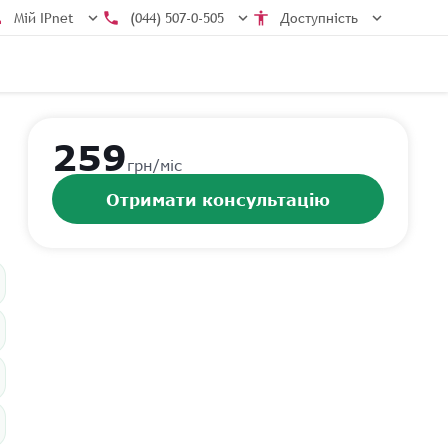
line
expand_more
call
expand_more
accessibility_new
expand_more
Мій IPnet
(044) 507-0-505
Доступність
259
грн/міс
Отримати консультацію