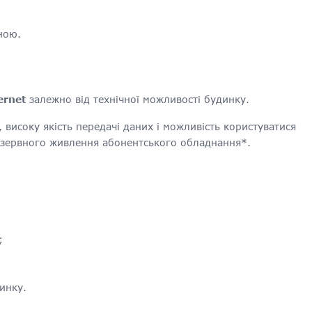
ною.
ernet
залежно від технічної можливості будинку.
 високу якість передачі даних і можливість користуватися
резервного живлення абонентського обладнання*.
;
;
инку.