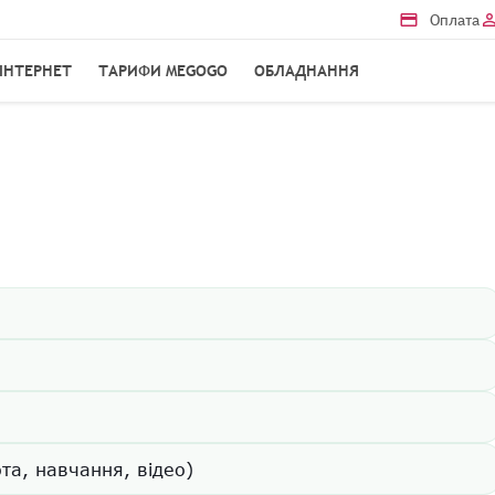
credit_card
person_out
Оплата
ІНТЕРНЕТ
ТАРИФИ MEGOGO
ОБЛАДНАННЯ
та, навчання, відео)