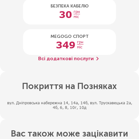
БЕЗПЕКА КАБЕЛЮ
30
грн
міс
MEGOGO СПОРТ
349
грн
міс
chevron_right
Всі додаткові послуги
Покриття на Позняках
вул. Дніпровська набережна 14, 14а, 14б, вул. Трускавецька 2а,
4б, 6, 8, 10г, 10д
Вас також може зацікавити