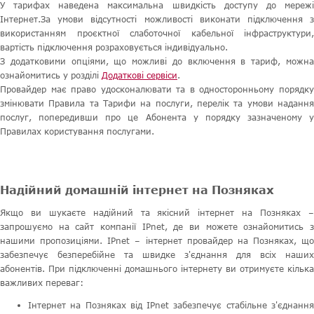
У тарифах наведена максимальна швидкість доступу до мережі
Інтернет.За умови відсутності можливості виконати підключення з
використанням проєктної слаботочної кабельної інфраструктури,
вартість підключення розраховується індивідуально.
З додатковими опціями, що можливі до включення в тариф, можна
ознайомитись у розділі
Додаткові сервіси
.
Провайдер має право удосконалювати та в односторонньому порядку
змінювати Правила та Тарифи на послуги, перелік та умови надання
послуг, попередивши про це Абонента у порядку зазначеному у
Правилах користування послугами.
Надійний домашній інтернет на Позняках
Якщо ви шукаєте надійний та якісний інтернет на Позняках –
запрошуємо на сайт компанії IPnet, де ви можете ознайомитись з
нашими пропозиціями. IPnet – інтернет провайдер на Позняках, що
забезпечує безперебійне та швидке з'єднання для всіх наших
абонентів. При підключенні домашнього інтернету ви отримуєте кілька
важливих переваг:
Інтернет на Позняках від IPnet забезпечує стабільне з'єднання