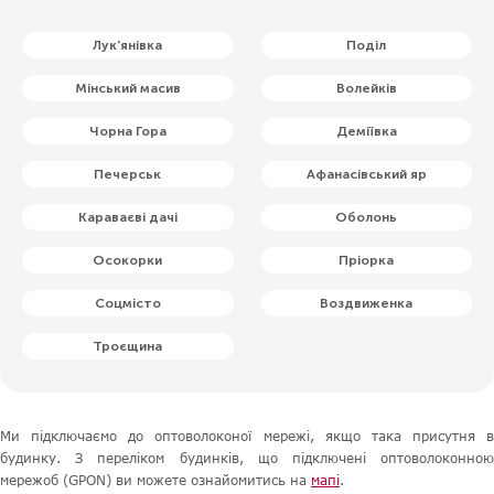
Лук'янівка
Поділ
Мінський масив
Волейків
Чорна Гора
Деміївка
Печерськ
Афанасівський яр
Караваєві дачі
Оболонь
Осокорки
Пріорка
Соцмісто
Воздвиженка
Троєщина
Ми підключаємо до оптоволоконої мережі, якщо така присутня в
будинку. З переліком будинків, що підключені оптоволоконною
мережоб (GPON) ви можете ознайомитись на
мапі
.