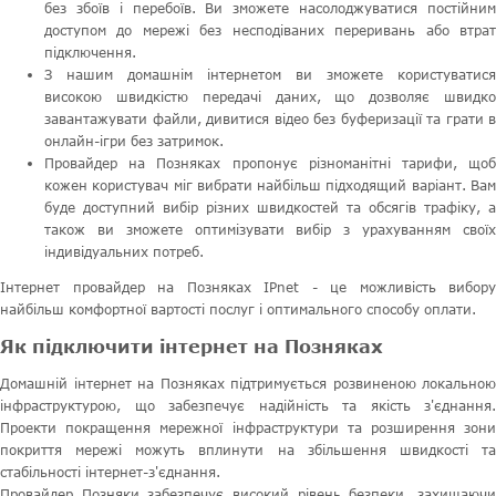
без збоїв і перебоїв. Ви зможете насолоджуватися постійним
доступом до мережі без несподіваних переривань або втрат
підключення.
З нашим домашнім інтернетом ви зможете користуватися
високою швидкістю передачі даних, що дозволяє швидко
завантажувати файли, дивитися відео без буферизації та грати в
онлайн-ігри без затримок.
Провайдер на Позняках пропонує різноманітні тарифи, щоб
кожен користувач міг вибрати найбільш підходящий варіант. Вам
буде доступний вибір різних швидкостей та обсягів трафіку, а
також ви зможете оптимізувати вибір з урахуванням своїх
індивідуальних потреб.
Інтернет провайдер на Позняках IPnet - це можливість вибору
найбільш комфортної вартості послуг і оптимального способу оплати.
Як підключити інтернет на Позняках
Домашній інтернет на Позняках підтримується розвиненою локальною
інфраструктурою, що забезпечує надійність та якість з'єднання.
Проекти покращення мережної інфраструктури та розширення зони
покриття мережі можуть вплинути на збільшення швидкості та
стабільності інтернет-з'єднання.
Провайдер Позняки забезпечує високий рівень безпеки, захищаючи