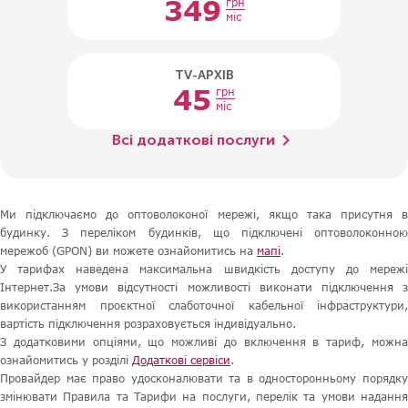
349
грн
міс
TV-АРХІВ
45
грн
міс
chevron_right
Всі додаткові послуги
Ми підключаємо до оптоволоконої мережі, якщо така присутня в
будинку. З переліком будинків, що підключені оптоволоконною
мережоб (GPON) ви можете ознайомитись на
мапі
.
У тарифах наведена максимальна швидкість доступу до мережі
Інтернет.За умови відсутності можливості виконати підключення з
використанням проєктної слаботочної кабельної інфраструктури,
вартість підключення розраховується індивідуально.
З додатковими опціями, що можливі до включення в тариф, можна
ознайомитись у розділі
Додаткові сервіси
.
Провайдер має право удосконалювати та в односторонньому порядку
змінювати Правила та Тарифи на послуги, перелік та умови надання