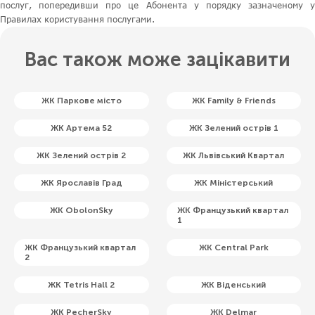
послуг, попередивши про це Абонента у порядку зазначеному у
Правилах користування послугами.
Вас також може зацікавити
ЖК Паркове місто
ЖК Family & Friends
ЖК Артема 52
ЖК Зелений острів 1
ЖК Зелений острів 2
ЖК Львівський Квартал
ЖК Ярославів Град
ЖК Міністерський
ЖК ObolonSky
ЖК Французький квартал
1
ЖК Французький квартал
ЖК Central Park
2
ЖК Tetris Hall 2
ЖК Віденський
ЖК PecherSky
ЖК Delmar