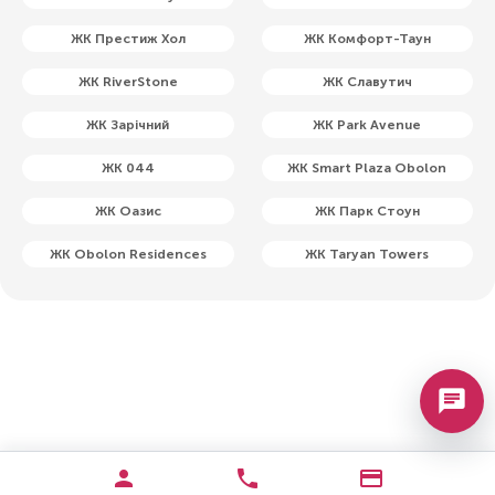
ЖК Престиж Хол
ЖК Комфорт-Таун
ЖК RiverStone
ЖК Славутич
ЖК Зарічний
ЖК Park Avenue
ЖК 044
ЖК Smart Plaza Obolon
ЖК Оазис
ЖК Парк Стоун
ЖК Obolon Residences
ЖК Taryan Towers
chat
person
phone
credit_card