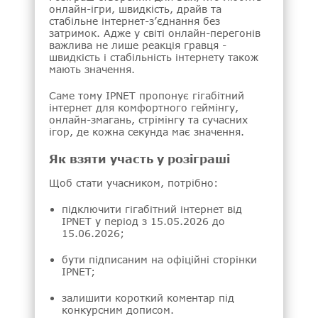
онлайн-ігри, швидкість, драйв та
стабільне інтернет-з’єднання без
затримок. Адже у світі онлайн-перегонів
важлива не лише реакція гравця -
швидкість і стабільність інтернету також
мають значення.
Саме тому IPNET пропонує гігабітний
інтернет для комфортного геймінгу,
онлайн-змагань, стрімінгу та сучасних
ігор, де кожна секунда має значення.
Як взяти участь у розіграші
Щоб стати учасником, потрібно:
підключити гігабітний інтернет від
IPNET у період з 15.05.2026 до
15.06.2026;
бути підписаним на офіційні сторінки
IPNET;
залишити короткий коментар під
конкурсним дописом.