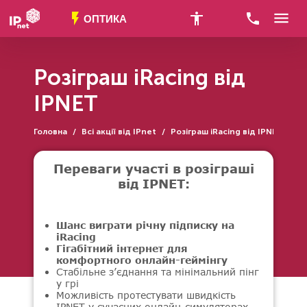
menu
flash_on
accessibility_new
call
ОПТИКА
Розіграш iRacing від
IPNET
Головна
Всі акції від IPnet
Розіграш iRacing від IPNET
/
/
Переваги участі в розіграші
від IPNET:
Шанс виграти річну підписку на
iRacing
Гігабітний інтернет для
комфортного онлайн-геймінгу
Стабільне з’єднання та мінімальний пінг
у грі
Можливість протестувати швидкість
IPNET у сучасних онлайн-симуляторах