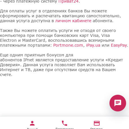
- через платежную систему
Приват24
.
Для оплаты услуг в отделениях банков Вы можете
сформировать и распечатать квитанцию самостоятельно,
данная услуга доступна в
личном кабинете
абонента.
Также Вы можете оплатить услуги не отходя от своего
компьютера при помощи банковских карт Visa, Visa
Electron и MasterCard, воспользовавшись всемирными
платежными порталами:
Portmone.com
,
iPay.ua
или
EasyPay
.
Еще одним приятным бонусом для
абонентов IPnet является предоставление услуги «Кредит
Доверия». Данная услуга позволяет Вам использовать
Интернет и ТВ, даже при отсутствии средств на Вашем
счете.
chat
person
phone
credit_card