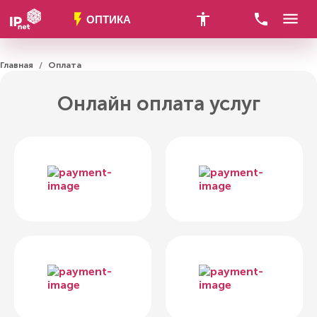
menu
accessibility_new
call
flash_on
ОПТИКА
Главная
Оплата
/
Онлайн оплата услуг