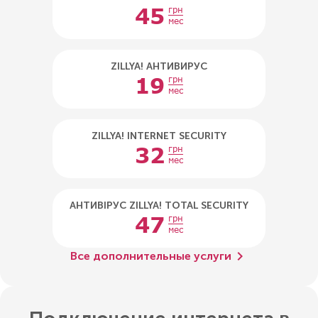
45
грн
мес
ZILLYA! АНТИВИРУС
19
грн
мес
ZILLYA! INTERNET SECURITY
32
грн
мес
АНТИВІРУС ZILLYA! TOTAL SECURITY
47
грн
мес
chevron_right
Все дополнительные услуги