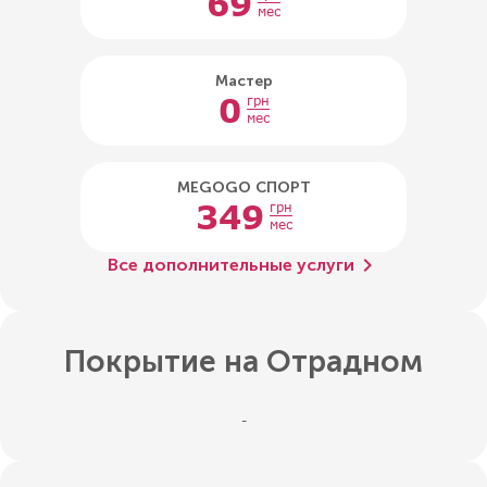
69
мес
Мастер
0
грн
мес
MEGOGO СПОРТ
349
грн
мес
chevron_right
Все дополнительные услуги
Покрытие на Отрадном
-