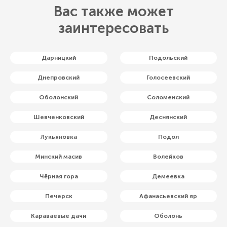
Вас также может
заинтересовать
Дарницкий
Подольский
Днепровский
Голосеевский
Оболонский
Соломенский
Шевченковский
Деснянский
Лукьяновка
Подол
Минский масив
Волейков
Чёрная гора
Демеевка
Печерск
Афанасьевский яр
Караваевые дачи
Оболонь