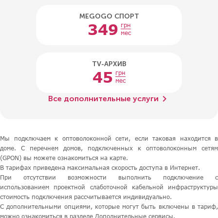
MEGOGO СПОРТ
349
грн
мес
TV-АРХИВ
45
грн
мес
chevron_right
Все дополнительные услуги
Мы подключаем к оптоволоконной сети, если таковая находится в
доме. С перечнем домов, подключенных к оптоволоконным сетям
(GPON) вы можете ознакомиться на карте.
В тарифах приведена максимальная скорость доступа в Интернет.
При отсутствии возможности выполнить подключение с
использованием проектной слаботочной кабельной инфраструктуры
стоимость подключения рассчитывается индивидуально.
С дополнительными опциями, которые могут быть включены в тариф,
можно ознакомиться в разделе Дополнительные сервисы.