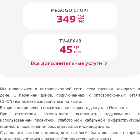
MEGOGO СПОРТ
349
грн
мес
TV-АРХИВ
45
грн
мес
chevron_right
Все дополнительные услуги
Мы подключаем к оптоволоконной сети, если таковая находится в
доме. С перечнем домов, подключенных к оптоволоконным сетям
(GPON) вы можете ознакомиться на карте.
В тарифах приведена максимальная скорость доступа в Интернет.
При отсутствии возможности выполнить подключение с
использованием проектной слаботочной кабельной инфраструктуры
стоимость подключения рассчитывается индивидуально.
С дополнительными опциями, которые могут быть включены в тариф,
можно ознакомиться в разделе Дополнительные сервисы.