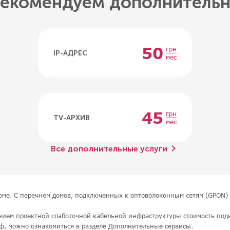
екомендуем дополнитель
50
грн
IP-АДРЕС
мес
45
грн
TV-АРХИВ
мес
chevron_right
Все дополнительные услуги
доме. С перечнем домов, подключенных к оптоволоконным сетям (GPON) 
нием проектной слаботочной кабельной инфраструктуры стоимость под
ф, можно ознакомиться в разделе Дополнительные сервисы.